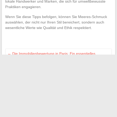
lokale Handwerker und Marken, die sich für umweltbewusste
Praktiken engagieren.
Wenn Sie diese Tipps befolgen, können Sie Meeres-Schmuck
auswählen, der nicht nur Ihren Stil bereichert, sondern auch
wesentliche Werte wie Qualität und Ethik respektiert.
←
Die Immobilienbewertung in Paris: Ein essentielles
Werkzeug zum Schutz und zur Wertsteigerung Ihres
Eigentums
Das Portage salarial: Eine Revolution für Selbstständige
→
Suchen