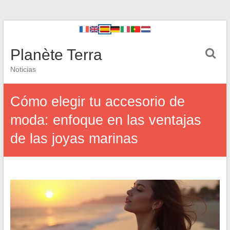
Planète Terra
Noticias
Cómo elegir tu accesorio de
moda: enfoque en las ventajas
de las joyas marinas