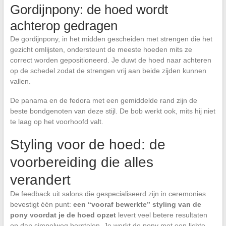
Gordijnpony: de hoed wordt
achterop gedragen
De gordijnpony, in het midden gescheiden met strengen die het
gezicht omlijsten, ondersteunt de meeste hoeden mits ze
correct worden gepositioneerd. Je duwt de hoed naar achteren
op de schedel zodat de strengen vrij aan beide zijden kunnen
vallen.
De panama en de fedora met een gemiddelde rand zijn de
beste bondgenoten van deze stijl. De bob werkt ook, mits hij niet
te laag op het voorhoofd valt.
Styling voor de hoed: de
voorbereiding die alles
verandert
De feedback uit salons die gespecialiseerd zijn in ceremonies
bevestigt één punt:
een “vooraf bewerkte” styling van de
pony voordat je de hoed opzet
levert veel betere resultaten
op dan simpelweg borstelen. Je werkt de pony met een lichte