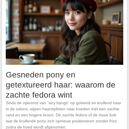
Gesneden pony en
getextureerd haar: waarom de
zachte fedora wint
Sinds de opkomst van “airy bangs” op golvend en krullend haar
in de salons, wijzen haarstylisten naar hoeden met een zachte
rand en een hogere kroon. De zachte fedora of de losse bob
laat de krullende pony zich opnieuw positioneren zonder frizz
zodra de hoed wordt afgenomen.