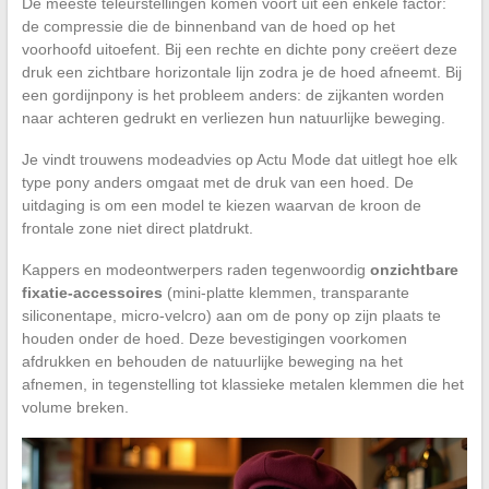
De meeste teleurstellingen komen voort uit één enkele factor:
de compressie die de binnenband van de hoed op het
voorhoofd uitoefent. Bij een rechte en dichte pony creëert deze
druk een zichtbare horizontale lijn zodra je de hoed afneemt. Bij
een gordijnpony is het probleem anders: de zijkanten worden
naar achteren gedrukt en verliezen hun natuurlijke beweging.
Je vindt trouwens modeadvies op Actu Mode dat uitlegt hoe elk
type pony anders omgaat met de druk van een hoed. De
uitdaging is om een model te kiezen waarvan de kroon de
frontale zone niet direct platdrukt.
Kappers en modeontwerpers raden tegenwoordig
onzichtbare
fixatie-accessoires
(mini-platte klemmen, transparante
siliconentape, micro-velcro) aan om de pony op zijn plaats te
houden onder de hoed. Deze bevestigingen voorkomen
afdrukken en behouden de natuurlijke beweging na het
afnemen, in tegenstelling tot klassieke metalen klemmen die het
volume breken.