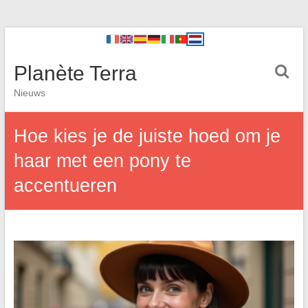
Planète Terra
Nieuws
Hoe kies je de juiste hoed om je
haar met een pony te
accentueren