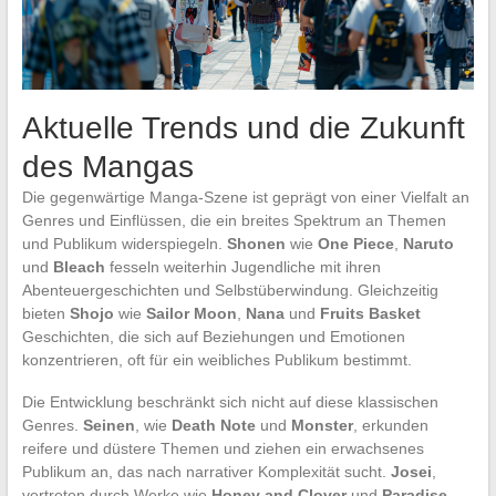
Aktuelle Trends und die Zukunft
des Mangas
Die gegenwärtige Manga-Szene ist geprägt von einer Vielfalt an
Genres und Einflüssen, die ein breites Spektrum an Themen
und Publikum widerspiegeln.
Shonen
wie
One Piece
,
Naruto
und
Bleach
fesseln weiterhin Jugendliche mit ihren
Abenteuergeschichten und Selbstüberwindung. Gleichzeitig
bieten
Shojo
wie
Sailor Moon
,
Nana
und
Fruits Basket
Geschichten, die sich auf Beziehungen und Emotionen
konzentrieren, oft für ein weibliches Publikum bestimmt.
Die Entwicklung beschränkt sich nicht auf diese klassischen
Genres.
Seinen
, wie
Death Note
und
Monster
, erkunden
reifere und düstere Themen und ziehen ein erwachsenes
Publikum an, das nach narrativer Komplexität sucht.
Josei
,
vertreten durch Werke wie
Honey and Clover
und
Paradise