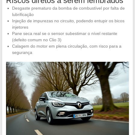
Riscos diretos a serem lembrados
Desgaste prematuro da bomba de combustível por falta de
lubrificação
Injeção de impurezas no circuito, podendo entupir os bicos
injetores
Pane seca real se o sensor subestimar o nível restante
(defeito comum no Clio 3)
Calagem do motor em plena circulação, com risco para a
segurança