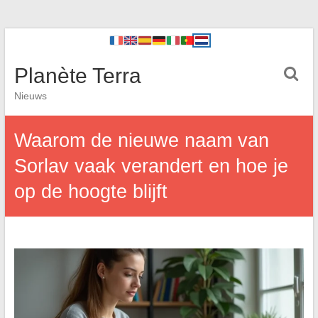
Planète Terra
Nieuws
Waarom de nieuwe naam van
Sorlav vaak verandert en hoe je
op de hoogte blijft