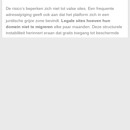
De risico’s beperken zich niet tot valse sites. Een frequente
adreswijziging geeft ook aan dat het platform zich in een
juridische grijze zone bevindt.
Legale sites hoeven hun
domein niet te migreren
elke paar maanden. Deze structurele
instabiliteit herinnert eraan dat gratis toegang tot beschermde
inhoud altijd gepaard gaat met een afweging tussen comfort,
veiligheid en legaliteit.
De meest nuttige reflex blijft om bronnen te kruisverifiëren
voordat u klikt. Een link die is bevestigd door een actieve
gemeenschap, gecontroleerd met de basis technische criteria,
en geraadpleegd via een veilige verbinding, beperkt de risico’s
aanzienlijk. Wanneer de volgende adreswijziging zich aandient,
en die zal komen, zal de methode dezelfde zijn.
←
Igor Tikovoi: loopbaan, successen en opmerkelijke
samenwerkingen in de muziek