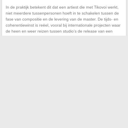
In de praktijk betekent dit dat een artiest die met Tikovoi werkt,
niet meerdere tussenpersonen hoeft in te schakelen tussen de
fase van compositie en de levering van de master. De tijds- en
coherentiewinst is reëel, vooral bij internationale projecten waar
de heen en weer reizen tussen studio’s de release van een
album aanzienlijk kan vertragen.
Het parcours van Igor Tikovoi herinnert eraan dat popmuziek,
zelfs de meest afgestemde voor playlists, steunt op technische
knowhow die niet te reduceren is tot een software of een trend.
Zijn vermogen om relevant te blijven over meerdere decennia,
tussen de Franse en Britse markten, hangt af van een
eenvoudige positionering:
de sound beheersen voordat je
naar het licht zoekt
.
←
Hoe de elektriciteitsconsumptie van uw zandpomp voor
het zwembad te optimaliseren