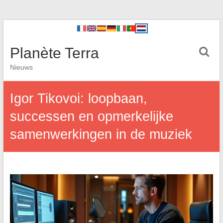
Planète Terra
Nieuws
Igor Tikovoi: loopbaan,
successen en opmerkelijke
samenwerkingen in de muziek