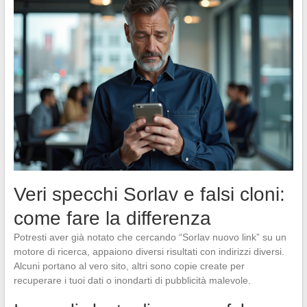
Veri specchi Sorlav e falsi cloni:
come fare la differenza
Potresti aver già notato che cercando “Sorlav nuovo link” su un
motore di ricerca, appaiono diversi risultati con indirizzi diversi.
Alcuni portano al vero sito, altri sono copie create per
recuperare i tuoi dati o inondarti di pubblicità malevole.