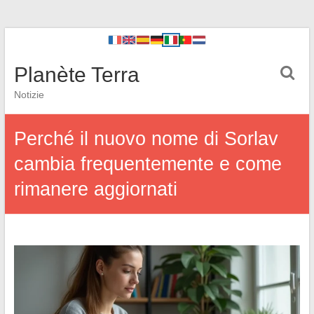
Planète Terra
Notizie
Perché il nuovo nome di Sorlav
cambia frequentemente e come
rimanere aggiornati