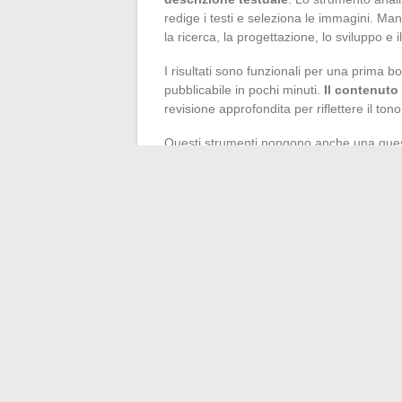
redige i testi e seleziona le immagini. Ma
la ricerca, la progettazione, lo sviluppo 
I risultati sono funzionali per una prima boz
pubblicabile in pochi minuti.
Il contenuto
revisione approfondita per riflettere il tono,
Questi strumenti pongono anche una questi
stesso generatore con descrizioni simili, i l
che nel vocabolario utilizzato. La person
l’unico modo per distinguersi.
Creare un sito professionale senza compet
non significa “automatico”. La scelta dello 
la qualità del contenuto richiedono tempo
può funzionare, a patto di tornarci reg