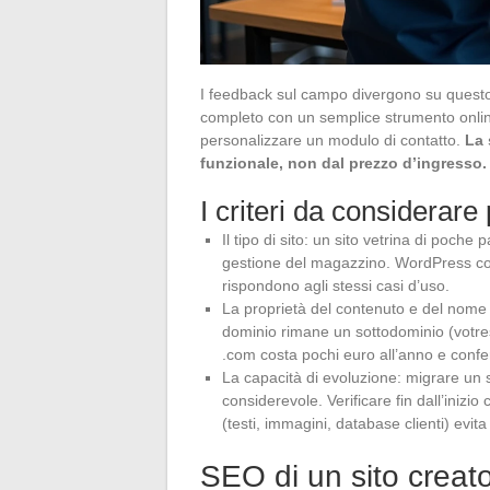
I feedback sul campo divergono su questo
completo con un semplice strumento online
personalizzare un modulo di contatto.
La 
funzionale, non dal prezzo d’ingresso.
I criteri da considerar
Il tipo di sito: un sito vetrina di poch
gestione del magazzino. WordPress co
rispondono agli stessi casi d’uso.
La proprietà del contenuto e del nome d
dominio rimane un sottodominio (votresi
.com costa pochi euro all’anno e conf
La capacità di evoluzione: migrare un 
considerevole. Verificare fin dall’inizi
(testi, immagini, database clienti) evit
SEO di un sito crea