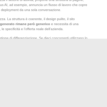
nus AI, ad esempio, annuncia un flusso di lavoro che copre
e il deployment da una sola conversazione.
za. La struttura è coerente, il design pulito, il sito
 generato rimane però generico
e necessita di una
 le specificità e l’offerta reale dell’azienda.
one di differenziazione. Se dieci concorrenti utilizzano lo
oro siti rischiano di assomigliarsi molto, sia nella struttura
alizzazione manuale del contenuto e delle immagini rimane
enze tecniche è diventato accessibile, ma “accessibile”
strumento, la conformità all’accessibilità, il lavoro sul SEO e
 e decisioni informate.
Un sito messo online in un’ora
olarmente per migliorarlo.