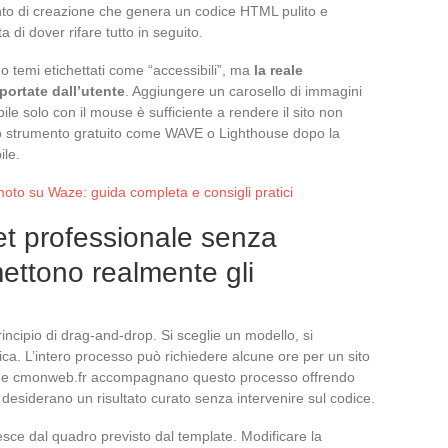
to di creazione che genera un codice HTML pulito e
a di dover rifare tutto in seguito.
 temi etichettati come “accessibili”, ma
la reale
ortate dall’utente
. Aggiungere un carosello di immagini
ile solo con il mouse è sufficiente a rendere il sito non
uno strumento gratuito come WAVE o Lighthouse dopo la
ile.
oto su Waze: guida completa e consigli pratici
et professionale senza
mettono realmente gli
rincipio di drag-and-drop. Si sceglie un modello, si
blica. L’intero processo può richiedere alcune ore per un sito
 come cmonweb.fr accompagnano questo processo offrendo
 desiderano un risultato curato senza intervenire sul codice.
esce dal quadro previsto dal template. Modificare la