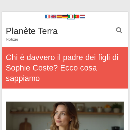
Planète Terra
Notizie
Chi è davvero il padre dei figli di
Sophie Coste? Ecco cosa
sappiamo