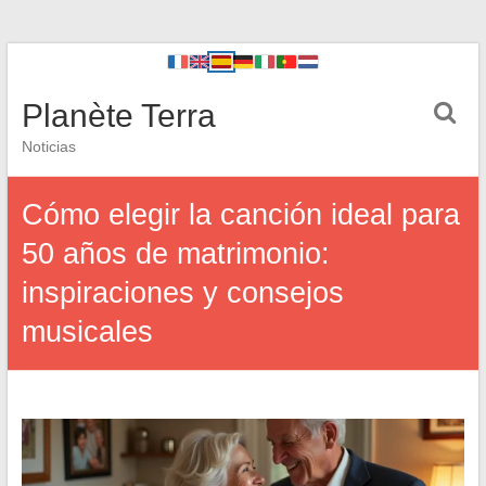
Planète Terra
Noticias
Cómo elegir la canción ideal para
50 años de matrimonio:
inspiraciones y consejos
musicales