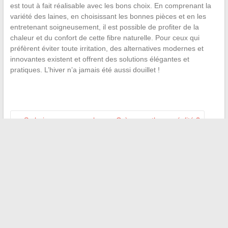
est tout à fait réalisable avec les bons choix. En comprenant la
variété des laines, en choisissant les bonnes pièces et en les
entretenant soigneusement, il est possible de profiter de la
chaleur et du confort de cette fibre naturelle. Pour ceux qui
préfèrent éviter toute irritation, des alternatives modernes et
innovantes existent et offrent des solutions élégantes et
pratiques. L’hiver n’a jamais été aussi douillet !
←
Se baigner en novembre en Grèce : mythe ou réalité ?
L’évolution vers le numérique : comment optimiser vos
processus financiers grâce à la dématérialisation
→
Recherche