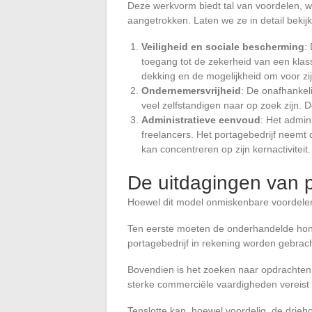
Deze werkvorm biedt tal van voordelen, w
aangetrokken. Laten we ze in detail bekij
Veiligheid en sociale bescherming
:
toegang tot de zekerheid van een klas
dekking en de mogelijkheid om voor zi
Ondernemersvrijheid
: De onafhankeli
veel zelfstandigen naar op zoek zijn. D
Administratieve eenvoud
: Het admin
freelancers. Het portagebedrijf neemt 
kan concentreren op zijn kernactiviteit.
De uitdagingen van p
Hoewel dit model onmiskenbare voordelen b
Ten eerste moeten de onderhandelde hon
portagebedrijf in rekening worden gebrac
Bovendien is het zoeken naar opdrachten 
sterke commerciële vaardigheden vereist
Tenslotte kan, hoewel voordelig, de drieho