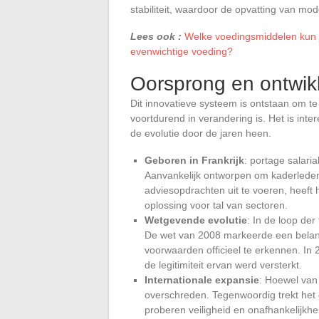
stabiliteit, waardoor de opvatting van mo
Lees ook :
Welke voedingsmiddelen kun 
evenwichtige voeding?
Oorsprong en ontwikk
Dit innovatieve systeem is ontstaan om t
voortdurend in verandering is. Het is inte
de evolutie door de jaren heen.
Geboren in Frankrijk
: portage salaria
Aanvankelijk ontworpen om kaderleden 
adviesopdrachten uit te voeren, heeft
oplossing voor tal van sectoren.
Wetgevende evolutie
: In de loop der
De wet van 2008 markeerde een belan
voorwaarden officieel te erkennen. In 
de legitimiteit ervan werd versterkt.
Internationale expansie
: Hoewel van
overschreden. Tegenwoordig trekt he
proberen veiligheid en onafhankelijkhe