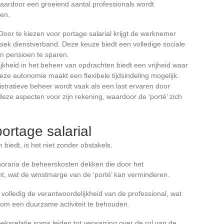
aardoor een groeiend aantal professionals wordt
ken.
 Door te kiezen voor portage salarial krijgt de werknemer
siek dienstverband. Deze keuze biedt een volledige sociale
jn pensioen te sparen.
jkheid in het beheer van opdrachten biedt een vrijheid waar
eze autonomie maakt een flexibele tijdsindeling mogelijk.
istratieve beheer wordt vaak als een last ervaren door
deze aspecten voor zijn rekening, waardoor de ‘porté’ zich
ortage salarial
iedt, is het niet zonder obstakels.
oraria de beheerskosten dekken die door het
ht, wat de winstmarge van de ‘porté’ kan verminderen.
volledig de verantwoordelijkheid van de professional, wat
 om een duurzame activiteit te behouden.
eksrelatie soms leiden tot verwarring over de rol van de