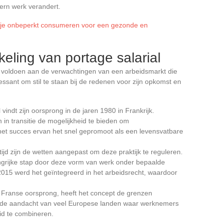
dern werk verandert.
je onbeperkt consumeren voor een gezonde en
eling van portage salarial
e voldoen aan de verwachtingen van een arbeidsmarkt die
ressant om stil te staan bij de redenen voor zijn opkomst en
l vindt zijn oorsprong in de jaren 1980 in Frankrijk.
in transitie de mogelijkheid te bieden om
 het succes ervan het snel gepromoot als een levensvatbare
 tijd zijn de wetten aangepast om deze praktijk te reguleren.
grijke stap door deze vorm van werk onder bepaalde
2015 werd het geïntegreerd in het arbeidsrecht, waardoor
 Franse oorsprong, heeft het concept de grenzen
t de aandacht van veel Europese landen waar werknemers
id te combineren.