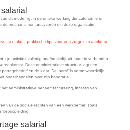
salarial
an dit model ligt in de unieke werking die autonomie en
e de mechanismen analyseren die deze organisatie
svol te maken: praktische tips voor een zorgeloze aankoop
 zijn activiteit volledig onafhankelijk uit maar is verbonden
ereenkomst. Deze administratieve structuur legt een
t portagebedrijf en de klant. De ‘porté’ is verantwoordelijk
het onderhandelen over zijn honoraria.
 het administratieve beheer: facturering, incasso van
fiteren van de sociale rechten van een werknemer, zoals
eroepsopleiding.
tage salarial