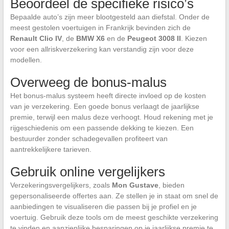
Beoordeel de specifieke risico’s
Bepaalde auto’s zijn meer blootgesteld aan diefstal. Onder de
meest gestolen voertuigen in Frankrijk bevinden zich de
Renault Clio IV
, de
BMW X6
en de
Peugeot 3008 II
. Kiezen
voor een allriskverzekering kan verstandig zijn voor deze
modellen.
Overweeg de bonus-malus
Het bonus-malus systeem heeft directe invloed op de kosten
van je verzekering. Een goede bonus verlaagt de jaarlijkse
premie, terwijl een malus deze verhoogt. Houd rekening met je
rijgeschiedenis om een passende dekking te kiezen. Een
bestuurder zonder schadegevallen profiteert van
aantrekkelijkere tarieven.
Gebruik online vergelijkers
Verzekeringsvergelijkers, zoals
Mon Gustave
, bieden
gepersonaliseerde offertes aan. Ze stellen je in staat om snel de
aanbiedingen te visualiseren die passen bij je profiel en je
voertuig. Gebruik deze tools om de meest geschikte verzekering
te vinden en aanzienlijke besparingen op je jaarlijkse premie te