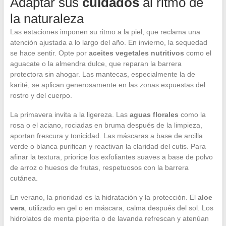
Adaptar sus
cuidados
al ritmo de
la naturaleza
Las estaciones imponen su ritmo a la piel, que reclama una
atención ajustada a lo largo del año. En invierno, la sequedad
se hace sentir. Opte por
aceites vegetales nutritivos
como el
aguacate o la almendra dulce, que reparan la barrera
protectora sin ahogar. Las mantecas, especialmente la de
karité, se aplican generosamente en las zonas expuestas del
rostro y del cuerpo.
La primavera invita a la ligereza. Las
aguas florales
como la
rosa o el aciano, rociadas en bruma después de la limpieza,
aportan frescura y tonicidad. Las máscaras a base de arcilla
verde o blanca purifican y reactivan la claridad del cutis. Para
afinar la textura, priorice los exfoliantes suaves a base de polvo
de arroz o huesos de frutas, respetuosos con la barrera
cutánea.
En verano, la prioridad es la hidratación y la protección. El
aloe
vera
, utilizado en gel o en máscara, calma después del sol. Los
hidrolatos de menta piperita o de lavanda refrescan y atenúan