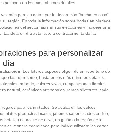
ados pensada en los más mínimos detalles.
 vez más parejas optan por la decoración “hecha en casa”
r su región. En toda la información sobre bodas en Mariage
oluciones del sector, ajustar sus elecciones y moldear una
 La idea: un día auténtico, a contracorriente de las
piraciones para personalizar
 día
nalización
. Los futuros esposos eligen de un repertorio de
 que les represente, hasta en los más mínimos detalles.
teriales en bruto, colores vivos, composiciones florales
a natural, cerámicas artesanales, ramos silvestres, cada
regalos para los invitados. Se acabaron los dulces
 los platos productos locales, jabones saponificados en frío,
 botellas de aceite de oliva, un guiño a la región de la
en de manera coordinada pero individualizada: los cortes
legre y espontánea.