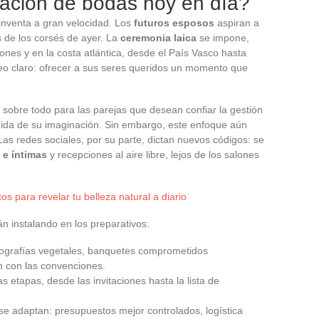
zación de bodas hoy en día?
einventa a gran velocidad. Los
futuros esposos
aspiran a
 de los corsés de ayer. La
ceremonia laica
se impone,
nes y en la costa atlántica, desde el País Vasco hasta
eo claro: ofrecer a sus seres queridos un momento que
 sobre todo para las parejas que desean confiar la gestión
edida de su imaginación. Sin embargo, este enfoque aún
as redes sociales, por su parte, dictan nuevos códigos: se
e íntimas
y recepciones al aire libre, lejos de los salones
os para revelar tu belleza natural a diario
án instalando en los preparativos:
ografías vegetales, banquetes comprometidos
 con las convenciones.
as etapas, desde las invitaciones hasta la lista de
se adaptan: presupuestos mejor controlados, logística