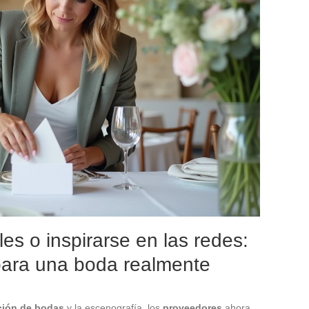
les o inspirarse en las redes:
para una boda realmente
ción de bodas
y la escenografía, los
proveedores
ahora