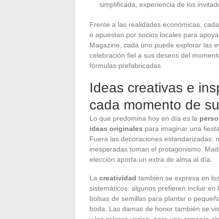
simplificada, experiencia de los invit
Frente a las realidades económicas, cada
o apuestan por socios locales para apoya
Magazine, cada uno puede explorar las ev
celebración fiel a sus deseos del momento.
fórmulas prefabricadas.
Ideas creativas e ins
cada momento de su
Lo que predomina hoy en día es la
perso
ideas originales
para imaginar una fiesta
Fuera las decoraciones estandarizadas: ma
inesperadas toman el protagonismo. Mader
elección aporta un extra de alma al día.
La
creatividad
también se expresa en los 
sistemáticos: algunos prefieren incluir en
bolsas de semillas para plantar o pequeñas
boda. Las damas de honor también se vist
y los colores varían, para una armonía a