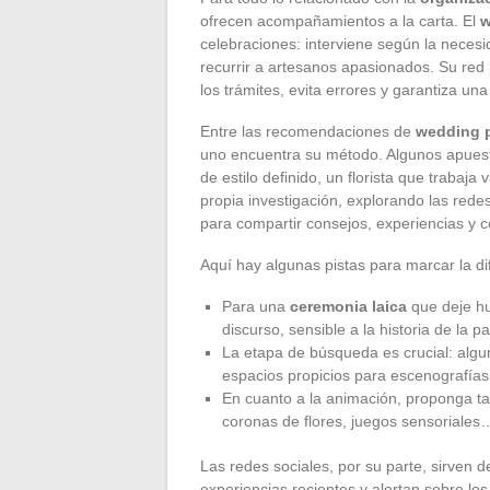
ofrecen acompañamientos a la carta. El
w
celebraciones: interviene según la necesi
recurrir a artesanos apasionados. Su red l
los trámites, evita errores y garantiza un
Entre las recomendaciones de
wedding 
uno encuentra su método. Algunos apuesta
de estilo definido, un florista que trabaj
propia investigación, explorando las redes
para compartir consejos, experiencias y 
Aquí hay algunas pistas para marcar la di
Para una
ceremonia laica
que deje hu
discurso, sensible a la historia de la pa
La etapa de búsqueda es crucial: algu
espacios propicios para escenografías
En cuanto a la animación, proponga tall
coronas de flores, juegos sensoriales…
Las redes sociales, por su parte, sirven d
experiencias recientes y alertan sobre lo