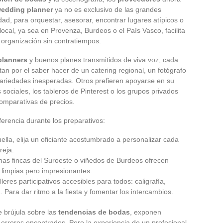
edding planner
ya no es exclusivo de las grandes
dad, para orquestar, asesorar, encontrar lugares atípicos o
ocal, ya sea en Provenza, Burdeos o el País Vasco, facilita
a organización sin contratiempos.
planners
y buenos planes transmitidos de viva voz, cada
n por el saber hacer de un catering regional, un fotógrafo
a variedades inesperadas. Otros prefieren apoyarse en su
 sociales, los tableros de Pinterest o los grupos privados
comparativas de precios.
ferencia durante los preparativos:
ella, elija un oficiante acostumbrado a personalizar cada
reja.
nas fincas del Suroeste o viñedos de Burdeos ofrecen
 limpias pero impresionantes.
eres participativos accesibles para todos: caligrafía,
 Para dar ritmo a la fiesta y fomentar los intercambios.
e brújula sobre las
tendencias de bodas
, exponen
s errores encontrados. Pero la experiencia de un profesional