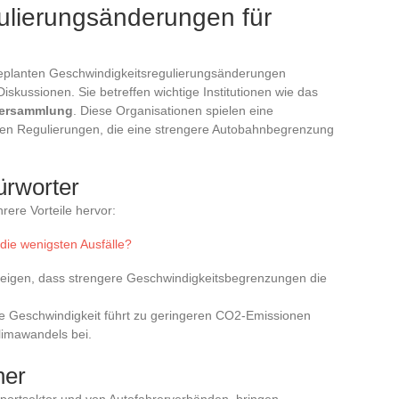
ulierungsänderungen für
 geplanten Geschwindigkeitsregulierungsänderungen
skussionen. Sie betreffen wichtige Institutionen wie das
versammlung
. Diese Organisationen spielen eine
uen Regulierungen, die eine strengere Autobahnbegrenzung
ürworter
ere Vorteile hervor:
die wenigsten Ausfälle?
zeigen, dass strengere Geschwindigkeitsbegrenzungen die
rte Geschwindigkeit führt zu geringeren CO2-Emissionen
limawandels bei.
ner
portsektor und von Autofahrerverbänden, bringen