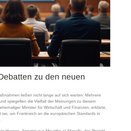
Debatten zu den neuen
aßnahmen ließen nicht lange auf sich warten. Mehrere
 und spiegelten die Vielfalt der Meinungen zu diesem
ehemaliger Minister für Wirtschaft und Finanzen, erklärte,
t sei, um Frankreich an die europäischen Standards in
.
ois Husson, Senator aus Meurthe-et-Moselle, das Projekt