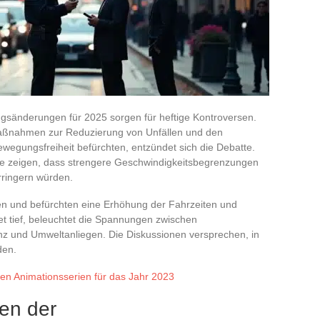
ngsänderungen für 2025 sorgen für heftige Kontroversen.
aßnahmen zur Reduzierung von Unfällen und den
ewegungsfreiheit befürchten, entzündet sich die Debatte.
die zeigen, dass strengere Geschwindigkeitsbegrenzungen
rringern würden.
ren und befürchten eine Erhöhung der Fahrzeiten und
tet tief, beleuchtet die Spannungen zwischen
zienz und Umweltanliegen. Die Diskussionen versprechen, in
den.
ten Animationsserien für das Jahr 2023
en der