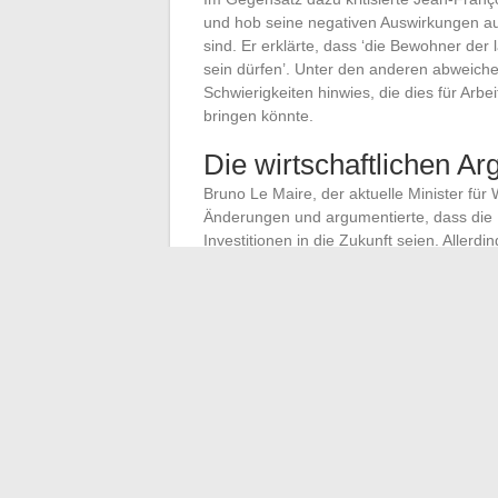
und hob seine negativen Auswirkungen auf
sind. Er erklärte, dass ‘die Bewohner der
sein dürfen’. Unter den anderen abweiche
Schwierigkeiten hinwies, die dies für Arb
bringen könnte.
Die wirtschaftlichen A
Bruno Le Maire, der aktuelle Minister für 
Änderungen und argumentierte, dass die
Investitionen in die Zukunft seien. Alle
Kosten für Transportunternehmen und die
Auswirkungen auf das BIP
: Die Maß
Kosten für Unternehmen
: Die Trans
Die Finanzkommission und der Hohe Rat f
haushaltspolitischen Auswirkungen diese
und die Debatte bleibt offen, was reiche D