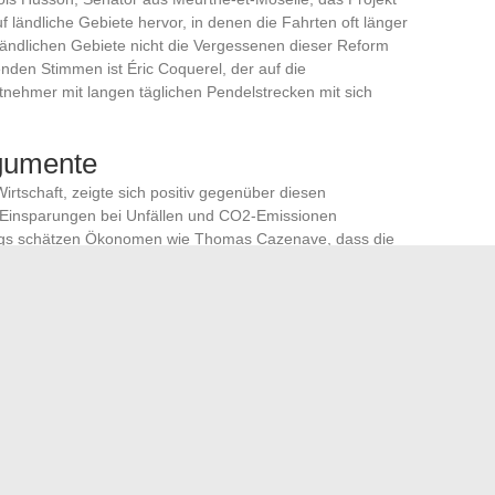
 ländliche Gebiete hervor, in denen die Fahrten oft länger
 ländlichen Gebiete nicht die Vergessenen dieser Reform
nden Stimmen ist Éric Coquerel, der auf die
eitnehmer mit langen täglichen Pendelstrecken mit sich
rgumente
Wirtschaft, zeigte sich positiv gegenüber diesen
 Einsparungen bei Unfällen und CO2-Emissionen
rdings schätzen Ökonomen wie Thomas Cazenave, dass die
 Auswirkungen auf das BIP erheblich sein könnten.
nahmen könnten das Wirtschaftswachstum beeinflussen.
portunternehmen müssen ihre Abläufe anpassen.
ür öffentliche Finanzen haben bereits begonnen, die
r Reform zu bewerten. Die Meinungen gehen auseinander,
iskussionen in der Zukunft verspricht.