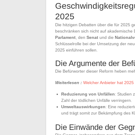
Geschwindigkeitsreg
2025
Die hitzigen Debatten über die für 2025
beschränken sich nicht auf akademische Di
Parlament
, den
Senat
und die
National
Schlüsselrolle bei der Umsetzung der ne
2025 einführen sollen.
Die Argumente der Bef
Die Befürworter dieser Reform heben mehr
Weiterlesen :
Welcher Anbieter hat 2025 
Reduzierung von Unfällen
: Studien 
Zahl der tödlichen Unfälle verringern.
Umweltauswirkungen
: Eine reduzie
und trägt somit zur Bekämpfung des K
Die Einwände der Geg
Die Gegner, insbesondere aus dem Trans