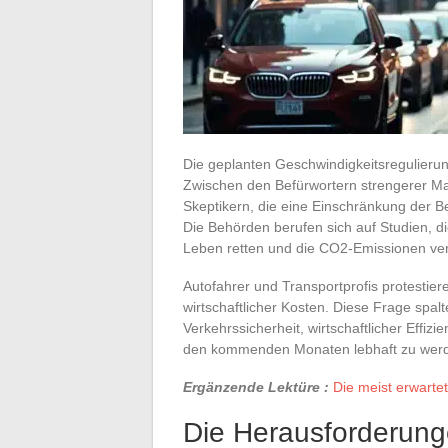
Die geplanten Geschwindigkeitsregulieru
Zwischen den Befürwortern strengerer M
Skeptikern, die eine Einschränkung der B
Die Behörden berufen sich auf Studien, 
Leben retten und die CO2-Emissionen ve
Autofahrer und Transportprofis protestie
wirtschaftlicher Kosten. Diese Frage spal
Verkehrssicherheit, wirtschaftlicher Effi
den kommenden Monaten lebhaft zu wer
Ergänzende Lektüre :
Die meist erwarte
Die Herausforderung