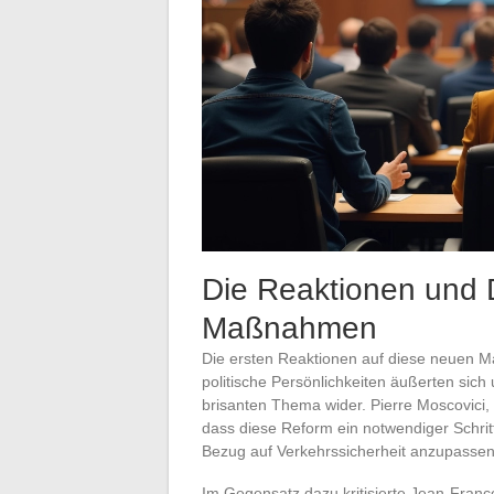
Die Reaktionen und 
Maßnahmen
Die ersten Reaktionen auf diese neuen M
politische Persönlichkeiten äußerten sich
brisanten Thema wider. Pierre Moscovici, 
dass diese Reform ein notwendiger Schrit
Bezug auf Verkehrssicherheit anzupassen
Im Gegensatz dazu kritisierte Jean-Franç