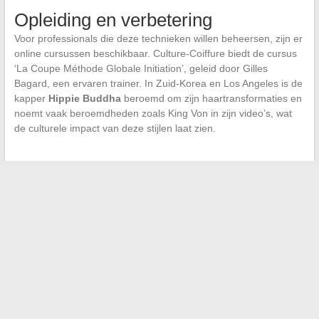
Opleiding en verbetering
Voor professionals die deze technieken willen beheersen, zijn er
online cursussen beschikbaar. Culture-Coiffure biedt de cursus
‘La Coupe Méthode Globale Initiation’, geleid door Gilles
Bagard, een ervaren trainer. In Zuid-Korea en Los Angeles is de
kapper
Hippie Buddha
beroemd om zijn haartransformaties en
noemt vaak beroemdheden zoals King Von in zijn video’s, wat
de culturele impact van deze stijlen laat zien.
←
Hoe onnodige kosten te vermijden met uw auto-
assistentiecontract
Analyse van de beste virtuele bankkaarten op de markt
→
Zoeken