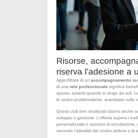
Risorse, accompagna
riserva l’adesione a u
Approfittate di un
accompagnamento su
di una
rete professionale
significa benefi
spesso assenti quando si dirige da soli. Le
le vostre problematiche, scambiate sulle v
Questi club ben strutturati danno anche 
sviluppo o gestione. L’offerta supera i trad
personalizzate o sessioni di simulazione, s
secondo l’attualità del vostro settore o le 