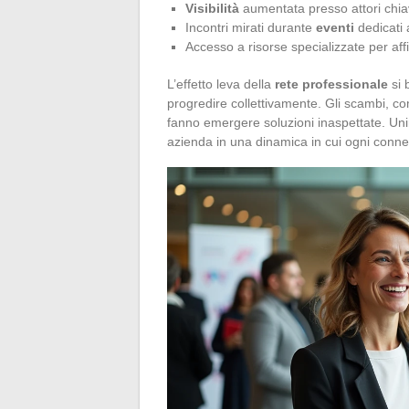
Visibilità
aumentata presso attori chiav
Incontri mirati durante
eventi
dedicati 
Accesso a risorse specializzate per affina
L’effetto leva della
rete professionale
si 
progredire collettivamente. Gli scambi, co
fanno emergere soluzioni inaspettate. Unirs
azienda in una dinamica in cui ogni conne