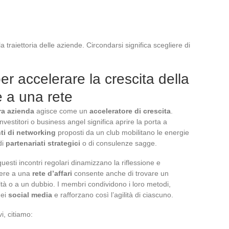
la traiettoria delle aziende. Circondarsi significa scegliere di
er accelerare la crescita della
e a una rete
tra azienda
agisce come un
acceleratore di crescita
.
investitori o business angel significa aprire la porta a
ti di networking
proposti da un club mobilitano le energie
di
partenariati strategici
o di consulenze sagge.
uesti incontri regolari dinamizzano la riflessione e
dere a una
rete d’affari
consente anche di trovare un
ltà o a un dubbio. I membri condividono i loro metodi,
dei
social media
e rafforzano così l’agilità di ciascuno.
i, citiamo: