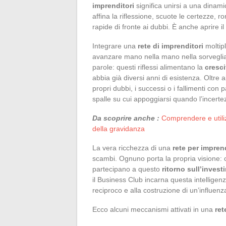
imprenditori
significa unirsi a una dinami
affina la riflessione, scuote le certezze, r
rapide di fronte ai dubbi. È anche aprire i
Integrare una
rete di imprenditori
moltipl
avanzare mano nella mano nella sorveglian
parole: questi riflessi alimentano la
cresci
abbia già diversi anni di esistenza. Oltre a
propri dubbi, i successi o i fallimenti con 
spalle su cui appoggiarsi quando l’incerte
Da scoprire anche :
Comprendere e utiliz
della gravidanza
La vera ricchezza di una
rete per imprend
scambi. Ognuno porta la propria visione: 
partecipano a questo
ritorno sull’inve
il Business Club incarna questa intelligenz
reciproco e alla costruzione di un’influenz
Ecco alcuni meccanismi attivati in una
ret