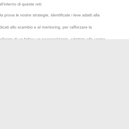
l’interno di queste reti:
la prova le vostre strategie, identificate i leve adatti alla
dicati allo scambio e al mentoring, per rafforzare la
eficiate di un follow-up personalizzato, adattato alle vostre
truttura.
e attraverso l’esperienza collettiva. Dalla prima riunione
turato, tutto è progettato per rafforzare le vostre fondamenta
rirsi alla forza del collettivo significa scegliere di non
 allarga, anche le prospettive. Partecipare a questa dinamica
 il tuo futuro finanziario sostenibile
Qual è l’operatore con meno guasti nel 2025?
→