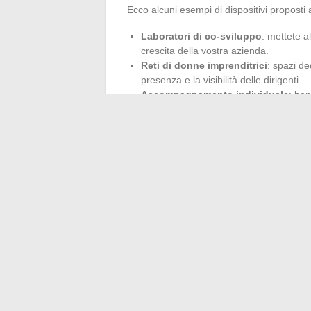
Ecco alcuni esempi di dispositivi proposti al
Laboratori di co-sviluppo
: mettete al
crescita della vostra azienda.
Reti di donne imprenditrici
: spazi de
presenza e la visibilità delle dirigenti.
Accompagnamento individuale
: ben
ambizioni e alla dinamica della vostra s
In una
rete di imprenditori
, ognuno cresc
fino alla formazione sulla gestione del fat
e spingere la vostra attività più lontano. Ap
avanzare più da soli. Il campo di gioco si
significa già cambiare le carte in tavola.
←
Perché investire in fondi può potenziare