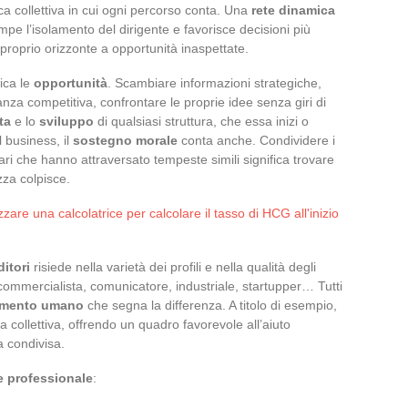
ca collettiva in cui ogni percorso conta. Una
rete dinamica
ompe l’isolamento del dirigente e favorisce decisioni più
l proprio orizzonte a opportunità inaspettate.
ica le
opportunità
. Scambiare informazioni strategiche,
za competitiva, confrontare le proprie idee senza giri di
ta
e lo
sviluppo
di qualsiasi struttura, che essa inizi o
l business, il
sostegno morale
conta anche. Condividere i
pari che hanno attraversato tempeste simili significa trovare
zza colpisce.
zare una calcolatrice per calcolare il tasso di HCG all'inizio
itori
risiede nella varietà dei profili e nella qualità degli
commercialista, comunicatore, industriale, startupper… Tutti
stimento umano
che segna la differenza. A titolo di esempio,
a collettiva, offrendo un quadro favorevole all’aiuto
a condivisa.
e professionale
: