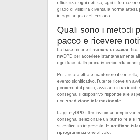
efficienza: ogni notifica, ogni informazion
grado di visibilità diventa la norma attesa 
in ogni angolo del territorio.
Quali sono i metodi p
pacco e ricevere noti
La base rimane il
numero di pacco
. Bast
myDPD
per accedere istantaneamente all
ogni fase, dalla presa in carico alla conseg
Per andare oltre e mantenere il controllo, 
evento significativo, l’utente riceve un avv
percorso del pacco, avvisano di un inciden
consegna. Il dispositivo risponde alle aspet
una
spedizione internazionale
.
L’app myDPD offre invece un ampio ventagli
consegna, selezionare un
punto relais P
si verifica un imprevisto, le
notifiche ist
riprogrammazione
al volo.