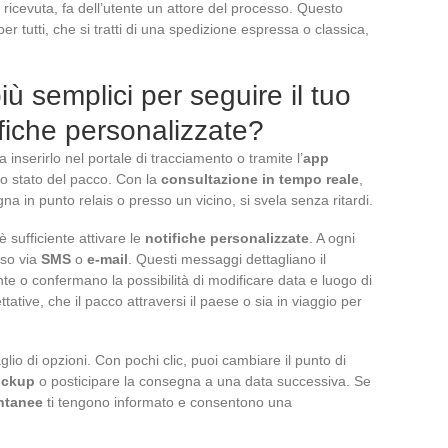
e ricevuta, fa dell’utente un attore del processo. Questo
per tutti, che si tratti di una spedizione espressa o classica,
iù semplici per seguire il tuo
fiche personalizzate?
a inserirlo nel portale di tracciamento o tramite l’
app
o stato del pacco. Con la
consultazione in tempo reale
,
na in punto relais o presso un vicino, si svela senza ritardi.
è sufficiente attivare le
notifiche personalizzate
. A ogni
iso via
SMS
o
e-mail
. Questi messaggi dettagliano il
te o confermano la possibilità di modificare data e luogo di
tative, che il pacco attraversi il paese o sia in viaggio per
o di opzioni. Con pochi clic, puoi cambiare il punto di
ickup
o posticipare la consegna a una data successiva. Se
antanee
ti tengono informato e consentono una