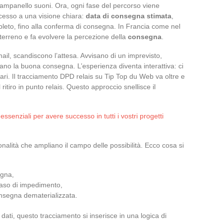
 campanello suoni. Ora, ogni fase del percorso viene
ccesso a una visione chiara:
data di consegna stimata
,
pleto, fino alla conferma di consegna. In Francia come nel
erreno e fa evolvere la percezione della
consegna
.
ail, scandiscono l’attesa. Avvisano di un imprevisto,
ano la buona consegna. L’esperienza diventa interattiva: ci
orari. Il tracciamento DPD relais su Tip Top du Web va oltre e
l ritiro in punto relais. Questo approccio snellisce il
ssenziali per avere successo in tutti i vostri progetti
nalità che ampliano il campo delle possibilità. Ecco cosa si
egna,
 caso di impedimento,
nsegna dematerializzata.
dati, questo tracciamento si inserisce in una logica di