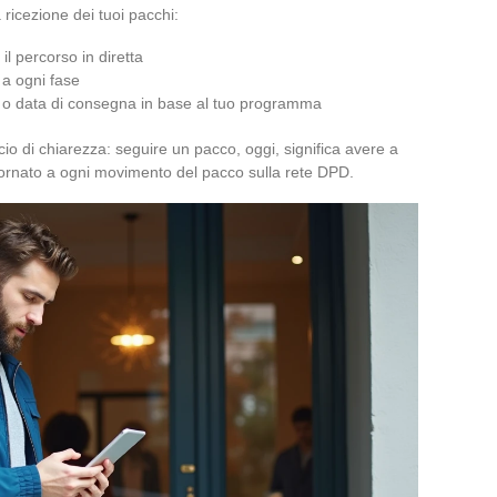
 ricezione dei tuoi pacchi:
il percorso in diretta
 a ogni fase
go o data di consegna in base al tuo programma
cio di chiarezza: seguire un pacco, oggi, significa avere a
iornato a ogni movimento del pacco sulla rete DPD.