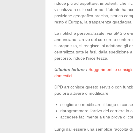
riduce più ad aspettare, impotenti, che il
visualizzata sullo schermo. L’utente ha a
posizione geografica precisa, storico com
resto d’Europa, la trasparenza guadagna t
Le notifiche personalizzate, via SMS o e-m
annunciano l’arrivo del corriere o conferm
si organizza, si reagisce, si adattano gli 
centralizza tutte le fasi, dalla spedizione a
percorso, riduce l’incertezza.
Ulteriori letture :
Suggerimenti e consigli e
domestici
DPD arricchisce questo servizio con funzio
può ora attivare o modificare:
scegliere o modificare il luogo di cons
riprogrammare l’arrivo del corriere in
accedere facilmente a una prova di co
Lungi dall’essere una semplice raccolta di 