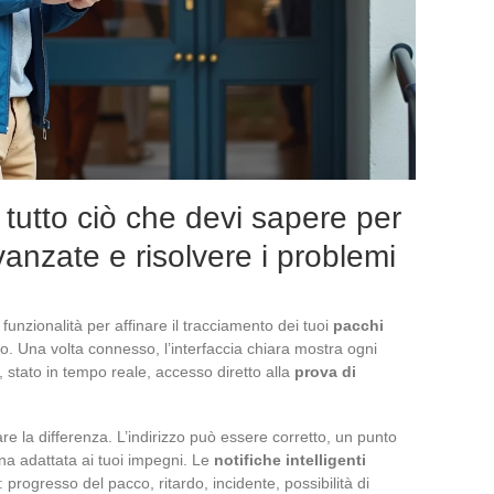
tutto ciò che devi sapere per
vanzate e risolvere i problemi
funzionalità per affinare il tracciamento dei tuoi
pacchi
to. Una volta connesso, l’interfaccia chiara mostra ogni
, stato in tempo reale, accesso diretto alla
prova di
re la differenza. L’indirizzo può essere corretto, un punto
gna adattata ai tuoi impegni. Le
notifiche intelligenti
: progresso del pacco, ritardo, incidente, possibilità di