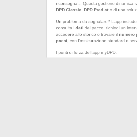
riconsegna… Questa gestione dinamica raf
DPD Classic
,
DPD Predict
o di una solu
Un problema da segnalare? L’app includ
consulta i
dati
del pacco, richiedi un inte
accedere allo storico o trovare il
numero 
paesi
, con l’assicurazione standard o ser
I punti di forza dell’app myDPD:
Notifica immediata in caso di evoluzi
Scelta della modalità di consegna: a domi
Consultazione rapida della prova di co
Scegliendo l’opzione giusta e rimanendo att
aspettare: diventa uno strumento di azione,
è più un mistero, ma un percorso leggibile
←
Come scegliere il rossetto perfetto a 6