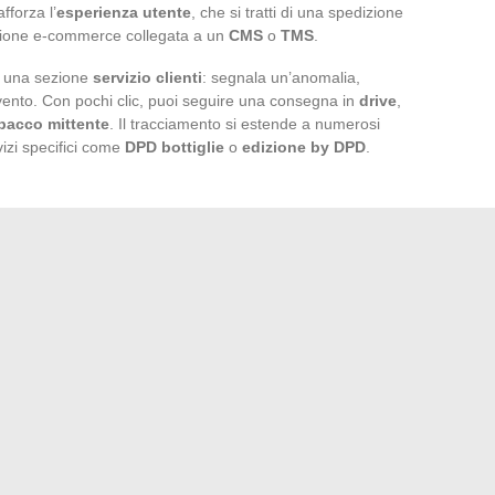
forza l’
esperienza utente
, che si tratti di una spedizione
zione e-commerce collegata a un
CMS
o
TMS
.
e una sezione
servizio clienti
: segnala un’anomalia,
rvento. Con pochi clic, puoi seguire una consegna in
drive
,
pacco mittente
. Il tracciamento si estende a numerosi
vizi specifici come
DPD bottiglie
o
edizione by DPD
.
one o problema
cilio, relais, drive, vicino
nsegna e dello storico
enti alle notifiche, il tracciamento DPD non si limita più ad
 di anticipazione, e talvolta anche di sollievo. Il pacco non
 dal primo scan alla consegna finale.
0 anni per esaltare il tuo sorriso