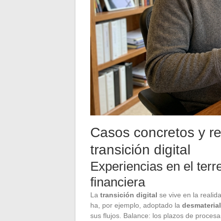
Casos concretos y re
transición digital
Experiencias en el terr
financiera
La
transición digital
se vive en la realid
ha, por ejemplo, adoptado la
desmaterial
sus flujos. Balance: los plazos de proces