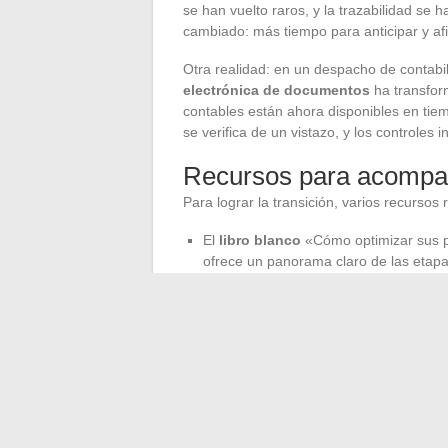
se han vuelto raros, y la trazabilidad se ha
cambiado: más tiempo para anticipar y afi
Otra realidad: en un despacho de contabi
electrónica de documentos
ha transfor
contables están ahora disponibles en tiem
se verifica de un vistazo, y los controles i
Recursos para acompa
Para lograr la transición, varios recursos 
El
libro blanco
«Cómo optimizar sus pr
ofrece un panorama claro de las etapas
Webinarios dirigidos por CFO y PDP c
normativa francesa.
Guías prácticas facilitan la adopción d
integración de herramientas compatibl
El acompañamiento de los equipos marca la
implicación de TI. En cada etapa, se trata
escuchar a quienes viven la transformación