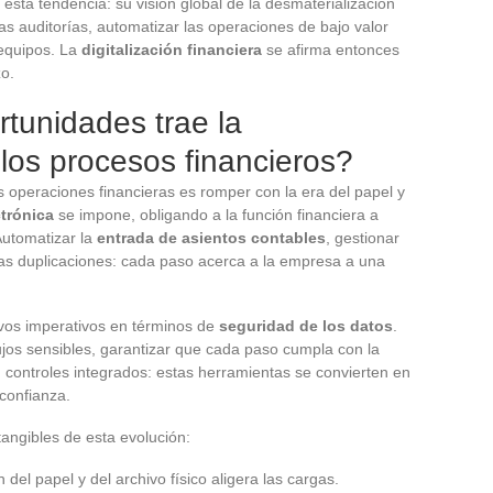
esta tendencia: su visión global de la desmaterialización
 las auditorías, automatizar las operaciones de bajo valor
 equipos. La
digitalización financiera
se afirma entonces
zo.
tunidades trae la
 los procesos financieros?
s operaciones financieras es romper con la era del papel y
ctrónica
se impone, obligando a la función financiera a
utomatizar la
entrada de asientos contables
, gestionar
r las duplicaciones: cada paso acerca a la empresa a una
vos imperativos en términos de
seguridad de los datos
.
flujos sensibles, garantizar que cada paso cumpla con la
d, controles integrados: estas herramientas se convierten en
confianza.
 tangibles de esta evolución:
n del papel y del archivo físico aligera las cargas.