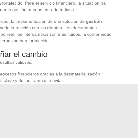
 fortalecido. Para el servicio financiero, la situación ha
nar la gestión, menos entrada tediosa.
lidad, la implementación de una solución de
gestión
mado la relación con los clientes. Los documentos
po real, los intercambios son más fluidos, la conformidad
nternos se han fortalecido.
ñar el cambio
resultan valiosos:
ocesos financieros gracias a la desmaterialización»
 clave y de las trampas a evitar.
omparten experiencias concretas y métodos en línea con la
e la
factura electrónica
, la firma electrónica o la
es con los estándares UBL y el IVA.
 diferencia: talleres colaborativos, formación continua,
 de entender las expectativas, ajustar los métodos,
 a diario. Porque el éxito digital no se decreta, se